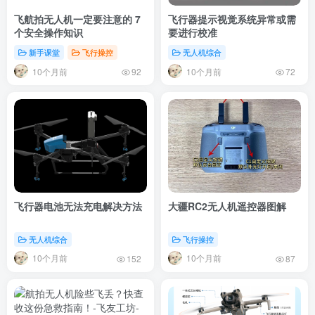
飞航拍无人机一定要注意的 7
飞行器提示视觉系统异常或需
个安全操作知识
要进行校准
新手课堂
飞行操控
无人机综合
10个月前
10个月前
92
72
飞行器电池无法充电解决方法
大疆RC2无人机遥控器图解
无人机综合
飞行操控
10个月前
10个月前
152
87