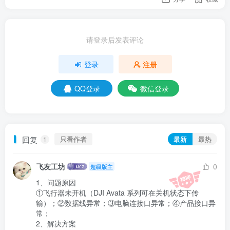
请登录后发表评论
登录
注册
QQ登录
微信登录
回复
只看作者
最新
最热
1
飞友工坊
0
超级版主
1、问题原因

①飞行器未开机（DJI Avata 系列可在关机状态下传
输）；②数据线异常；③电脑连接口异常；④产品接口异
常；

2、解决方案
