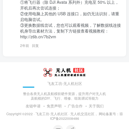
①将飞行器（除 DJI Avata 系列外）充电至 50% 以上，
开机后再次尝试连接；

②使用电脑上其他的 USB 连接口，如仍无法识别，请重
启电脑尝试。

③更换数据线尝试，您也可以观看视频，了解数据线连接
机身导出素材方法，复制下方链接查看视频教程：

http://z6b.cn/7b2vm
2年前
回复
飞友工坊-无人机社区
整合各类无人机及航模软硬件资源，提升用户对无人机
及航模的DIY、飞行、维修、组装调试等能力
友链申请
免责声明
广告合作
关于我们
Copyright ©2022 ·
飞友工坊-无人机社区 · 无人机交流社区，
网站备案号：
琼
ICP备2022008486