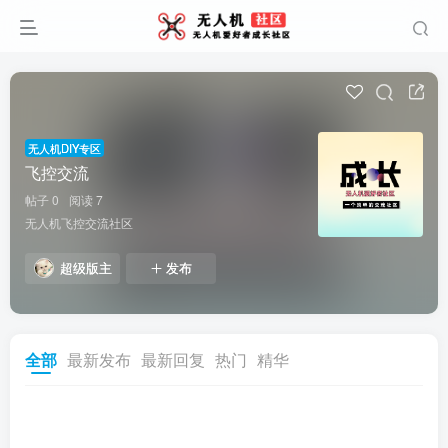
无人机DIY专区
飞控交流
帖子 0
阅读 7
无人机飞控交流社区
超级版主
发布
全部
最新发布
最新回复
热门
精华