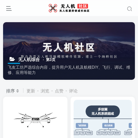
无人机综合
第3页
飞友工坊严选综合内容，提升用户无人机及航模DIY、飞行、调试、维
修、应用等能力
排序
更新
浏览
点赞
评论