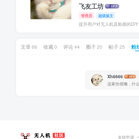
飞友工坊
管理员
超级版主
提升用户对无人机及航模的DI
文章
66
收藏
0
评论
44
圈子
20
帖子
25
粉
Xh6666
这家伙很懒，什么都
友链申请