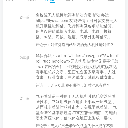
多旋翼无人机性能评测解决方案 解决办法：
2年前
https://flyeval.com 功能详情：可对多旋翼无人
机开展性能评估、飞行评测及各项功能估算。
用户仅需简单输入电机、电池、电调、螺旋
桨、构型、海拔、温度、气动外形等信息，即
可快速获取多旋翼无人机的悬停时间、载重能
评论于：
如何知道自己组装的无人机性能如何？
力、飞行速度、飞行距离、数学模型等核心评
测结果，为无人机设计、任务规划及性能优化
解决办法：<a href="https://uavzg.cn/754.html"
2年前
提供数据支撑。
rel="ugc nofollow">无人机及航模常见赛事汇总
</a> 内容介绍：上述链接为无人机及航模常见
赛事汇总的文章，里面包含国家级赛事，人社
赛事、行业赛事，白名单赛，其他权威赛事的
详细资料
评论于：
无人机比赛有哪些，汇总消息有吗？
气垫着陆是一种用于无人机和其他航空器的着
2年前
陆技术。它利用气体在地面上形成一层气垫，
从而减少着陆时的冲击力，实现平稳着陆。 气
垫着陆的基本原理是:在航空器着陆前，向地面
喷出高压气体，使气体在地面上形成一层气
垫。当航空器着陆时，气垫能够吸收着陆时的
评论于：
无人机气垫着陆的优点为什么是①不受无人机大小②不受无人机重量限制③回收效率高