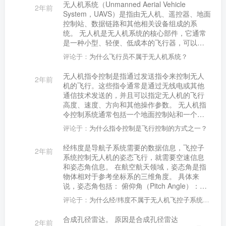
无人机系统（Unmanned Aerial Vehicle
2年前
飞行计划和传感器数据，实现航空器的自动飞
System，UAVS）是指由无人机、遥控器、地面
行，减轻飞行员的工作负担； 安全控制：通过
控制站、数据链路和其他相关设备组成的系
监控航空器的状态和传感器数据，及时发现异
统。 无人机是无人机系统的核心部件，它通常
常情况并采取相应的安全措施，保证航空器的
是一种小型、轻便、低成本的飞行器，可以通
安全。 飞控子系统通常由多个电子部件组成，
过遥控器或自主飞行控制系统进行控制。遥控
包括处理器、传感器、执行器、通信模块等。
评论于：
为什么飞行员不属于无人机系统？
器是操作员用来控制无人机的设备，它通常通
它需要精确的算法和复杂的控制逻辑来实现各
过无线电或红外线信号与无人机进行通信。地
无人机指令控制是指通过发送指令来控制无人
种飞行控制功能，同时还需要高度的可靠性和
2年前
面控制站是无人机系统的控制中心，它通常由
机的飞行。这些指令通常是通过无线电或其他
安全性，以保证航空器的安全和稳定飞行。
计算机、通信设备和显示设备组成，可以对无
通信技术发送的，并且可以指定无人机的飞行
人机进行远程控制、监控和数据分析。数据链
高度、速度、方向和其他操作参数。 无人机指
路是无人机系统的通信通道，它可以将无人机
令控制系统通常包括一个地面控制站和一个无
的飞行数据和图像传输到地面控制站或其他接
人机上的接收器。地面控制站可以是一台计算
收设备。 除了无人机和遥控器之外，无人机系
评论于：
为什么指令控制是飞行控制的方式之一？
机、平板电脑或智能手机，它可以发送指令并
统还包括其他相关设备，如传感器、摄像机、
监控无人机的飞行状态。无人机上的接收器接
经纬度是导航子系统需要的数据信息，飞控子
激光测距仪、GPS 导航仪等，这些设备可以为
2年前
收指令并执行相应的操作。 无人机指令控制系
系统控制无人机的姿态飞行，就需要空速信息
无人机提供各种数据和信息，从而实现各种应
统通常使用多种技术，如 GPS、惯性导航系
和姿态角信息。 在航空航天领域，姿态角是指
用。
统、超声波传感器和摄像头等，来帮助无人机
物体相对于参考坐标系的三维角度。 具体来
确定其位置、姿态和环境。这些技术可以帮助
说，姿态角包括： 俯仰角（Pitch Angle）：物
无人机在飞行过程中保持稳定和安全。
体在垂直平面内相对于参考坐标系的角度，通
评论于：
为什么经/纬度不属于无人机飞控子系统所需要信息？
常以向上为正； 滚转角（RollAngle）：物体在
水平平面内相对于参考坐标系的角度，通常以
合成孔径雷达。 原因是合成孔径雷达
2年前
向右为正； 偏航角（YawAngle）：物体在水平