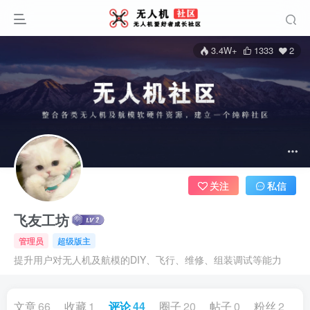
3.4W+
1333
2
关注
私信
飞友工坊
管理员
超级版主
提升用户对无人机及航模的DIY、飞行、维修、组装调试等能力
文章
66
收藏
1
评论
44
圈子
20
帖子
0
粉丝
2