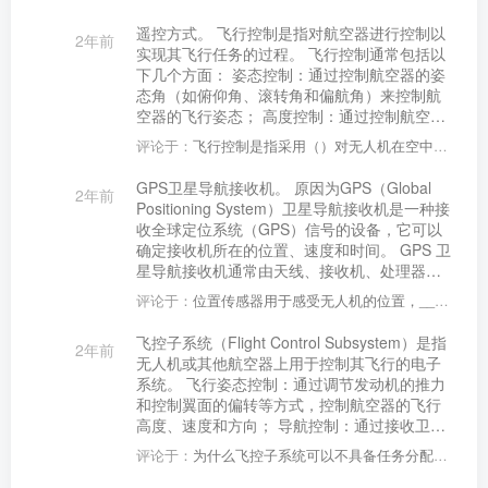
冲击力，从而减少航空器的震动和损坏。 相对
于传统的着陆方式，气垫着陆具有以下优点:
遥控方式。 飞行控制是指对航空器进行控制以
2年前
1、减少着陆时的冲击力，实现平稳着陆，减少
实现其飞行任务的过程。 飞行控制通常包括以
航空器的震动和损坏; 2、不受地形和天气的限
下几个方面： 姿态控制：通过控制航空器的姿
制，能够在各种地形和天气条件下进行着陆;
态角（如俯仰角、滚转角和偏航角）来控制航
3、对于传统的着陆方式，能够减少航空器的能
空器的飞行姿态； 高度控制：通过控制航空器
耗，提高效率; 4、提高着陆的安全性和可靠
的升降舵或发动机推力来控制航空器的高度；
性，减少着陆时的事故发生率。
评论于：
飞行控制是指采用（）对无人机在空中整个飞行过程的控制
速度控制：通过控制航空器的油门或刹车来控
制航空器的速度； 方向控制：通过控制航空器
GPS卫星导航接收机。 原因为GPS（Global
2年前
的副翼或方向舵来控制航空器的方向； 导航控
Positioning System）卫星导航接收机是一种接
制：通过控制航空器的导航系统来控制航空器
收全球定位系统（GPS）信号的设备，它可以
的航线和位置。 飞行控制系统通常由多个子系
确定接收机所在的位置、速度和时间。 GPS 卫
统组成，如自动驾驶系统、飞行控制计算机、
星导航接收机通常由天线、接收机、处理器和
操纵装置和传感器等。这些子系统协同工作，
显示器组成。天线接收 GPS 卫星信号，接收机
以实现对航空器的精确控制。
评论于：
位置传感器用于感受无人机的位置，____是典型的位置传感器
将信号转换为数字信号，处理器对信号进行处
理，以确定接收机的位置、速度和时间。最
飞控子系统（Flight Control Subsystem）是指
2年前
后，显示器显示接收机的位置、速度和时间等
无人机或其他航空器上用于控制其飞行的电子
信息。
系统。 飞行姿态控制：通过调节发动机的推力
和控制翼面的偏转等方式，控制航空器的飞行
高度、速度和方向； 导航控制：通过接收卫星
导航信号、气压高度计、地磁仪等传感器的数
评论于：
为什么飞控子系统可以不具备任务分配与航迹规划功能？
据，确定航空器的位置、速度和姿态，并引导
其沿着预定的航线飞行； 自动驾驶：通过预设