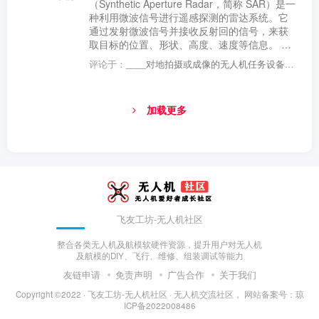
（Synthetic Aperture Radar，简称 SAR）是一
面内相对于参考坐标系的角度，通常以向前为
种利用微波信号进行遥感探测的雷达系统。它
正。
通过发射微波信号并接收反射回的信号，来获
取目标的位置、形状、高度、速度等信息。 合
成孔径雷达的工作原理是利用雷达天线在不同
评论于：
____对地拍摄或成像的无人机任务设备基本不会受到云层与零霾的影响
位置发射和接收信号，并将这些信号进行合
成，以获得一个等效的大天线。这个等效天线
的孔径大小取决于雷达天线的运动方式和速
加载更多
度，因此被称为合成孔径。 合成孔径雷达具有
以下优点： 全天候：合成孔径雷达不受天气和
光照条件的影响，可以在任何时间进行探测；
高分辨率：合成孔径雷达可以获得高分辨率的
图像，可以识别小目标和细节； 远距离探测：
合成孔径雷达可以在远距离探测目标，不受视
线限制； 多极化：合成孔径雷达可以使用不同
极化的信号进行探测，获得更多的目标信息。
飞友工坊-无人机社区
整合各类无人机及航模软硬件资源，提升用户对无人机
及航模的DIY、飞行、维修、组装调试等能力
友链申请
免责声明
广告合作
关于我们
Copyright ©2022 ·
飞友工坊-无人机社区 · 无人机交流社区，
网站备案号：
琼
ICP备2022008486