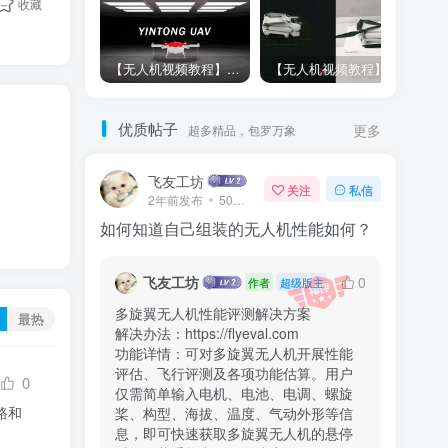
收藏
【无人机视频教程】Pixhawk飞控外接模块使用操作
【无人机视频教程】完美的Pixhawk多旋翼无人机装机调试教程
优质帖子
超多精品，包罗万象
更多
飞友工坊
关注
私信
2年前发布
50次阅读
如何知道自己组装的无人机性能如何？
飞友工坊
0
作者
超级版主
多旋翼无人机性能评测解决方案

最热
解决办法：https://flyeval.com

功能详情：可对多旋翼无人机开展性能
评估、飞行评测及各项功能估算。用户
0
仅需简单输入电机、电池、电调、螺旋
链路和
桨、构型、海拔、温度、气动外形等信
息，即可快速获取多旋翼无人机的悬停