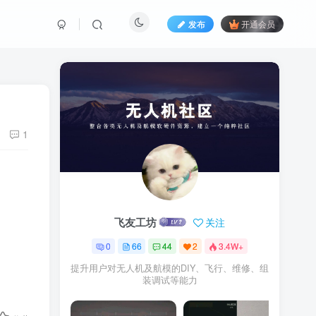
发布
开通会员
1
飞友工坊
关注
0
66
44
2
3.4W+
提升用户对无人机及航模的DIY、飞行、维修、组
装调试等能力