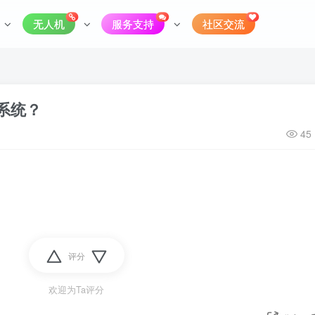
无人机
服务支持
社区交流
系统？
45
评分
欢迎为Ta评分