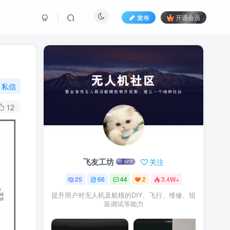
发布
开通会员
私信
12
飞友工坊
关注
25
66
44
2
3.4W+
提升用户对无人机及航模的DIY、飞行、维修、组
装调试等能力