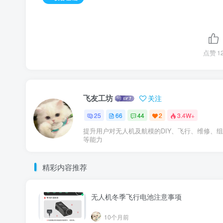
点赞
1
飞友工坊
关注
25
66
44
2
3.4W+
提升用户对无人机及航模的DIY、飞行、维修、
等能力
精彩内容推荐
无人机冬季飞行电池注意事项
10个月前