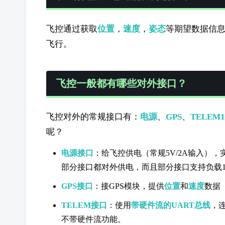
飞控通过获取
位置
，
速度
，
姿态
等期望数据信
飞行。
飞控一般都有哪些对外接口？
飞控对外的常规接口有：
电源
、
GPS
、
TELEM1
呢？
电源接口
：给飞控供电（常规5V/2A输入）
部分接口都对外供电，而且部分接口支持负载1.
GPS接口
：接GPS模块，提供
位置
和
速度
数据
TELEM接口
：使用
带硬件流的UART总线
，
不带硬件流功能。