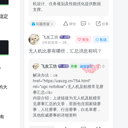
机设计、任务规划及性能优化提供数据
支撑。
稳定
问题答疑
评分
1
分享
飞友工坊
关注
私信
2年前发布
28次阅读
无人机比赛有哪些，汇总消息有吗？
飞友工坊
0
作者
超级版主
么
解决办法：<a 
href="https://uavzg.cn/754.html" 
rel="ugc nofollow">无人机及航模常见赛
的大
事汇总</a>

内容介绍：上述链接为无人机及航模常
见赛事汇总的文章，里面包含国家级赛
事，人社赛事、行业赛事，白名单赛，
其他权威赛事的详细资料
有