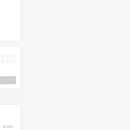
DJI Fly 航点飞行功能介绍
大疆航拍无人机桨叶材质、尺寸与型号汇总
无人机驾驶证分类
432