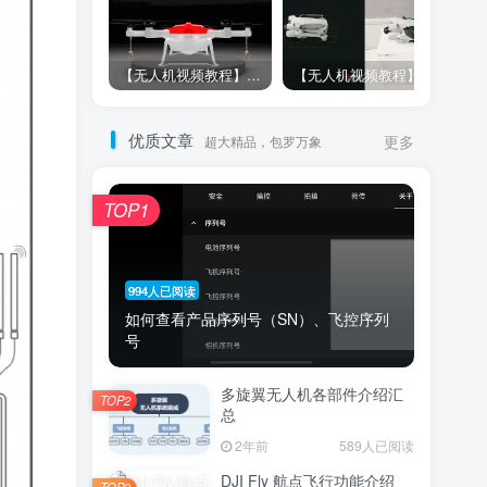
【无人机视频教程】Pixhawk飞控外接模块使用操作
【无人机视频教程】完美的Pixhawk多旋翼无人机装机调试教程
优质文章
超大精品，包罗万象
更多
TOP1
994人已阅读
如何查看产品序列号（SN）、飞控序列
号
多旋翼无人机各部件介绍汇
TOP2
总
2年前
589人已阅读
DJI Fly 航点飞行功能介绍