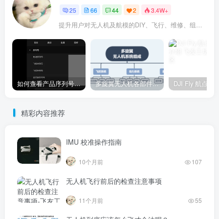
25
66
44
2
3.4W+
提升用户对无人机及航模的DIY、飞行、维修、组装调试等能力
如何查看产品序列号（SN）、飞控序列号
多旋翼无人机各部件介绍汇总
精彩内容推荐
IMU 校准操作指南
10个月前
107
无人机飞行前后的检查注意事项
11个月前
55