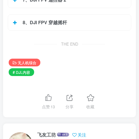
8、DJI FPV 穿越摇杆
THE END
无人机综合
# DJL内容
点赞
13
分享
收藏
飞友工坊
关注