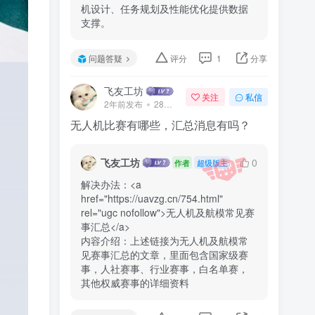
机设计、任务规划及性能优化提供数据
支撑。
问题答疑
评分
1
分享
飞友工坊
关注
私信
2年前发布
28次阅读
无人机比赛有哪些，汇总消息有吗？
飞友工坊
0
作者
超级版主
解决办法：<a 
href="https://uavzg.cn/754.html" 
rel="ugc nofollow">无人机及航模常见赛
事汇总</a>

内容介绍：上述链接为无人机及航模常
见赛事汇总的文章，里面包含国家级赛
事，人社赛事、行业赛事，白名单赛，
其他权威赛事的详细资料