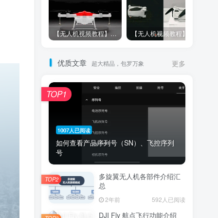
【无人机视频教程】Pixhawk飞控外接模块使用操作
【无人机视频教程】完美的Pixhawk多旋翼无人机装机调试教程
优质文章
超大精品，包罗万象
更多
TOP1
1007人已阅读
如何查看产品序列号（SN）、飞控序列
号
多旋翼无人机各部件介绍汇
TOP2
总
2年前
592人已阅读
DJI Fly 航点飞行功能介绍