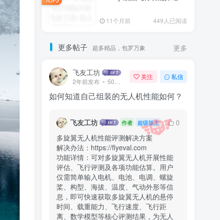
TOP3
11个月前
449人已阅读
更多帖子
超多精品，包罗万象
更多
飞友工坊
关注
私信
2年前发布
50次阅读
如何知道自己组装的无人机性能如何？
飞友工坊
0
作者
超级版主
多旋翼无人机性能评测解决方案

解决办法：https://flyeval.com

功能详情：可对多旋翼无人机开展性能
评估、飞行评测及各项功能估算。用户
仅需简单输入电机、电池、电调、螺旋
桨、构型、海拔、温度、气动外形等信
息，即可快速获取多旋翼无人机的悬停
时间、载重能力、飞行速度、飞行距
离、数学模型等核心评测结果，为无人