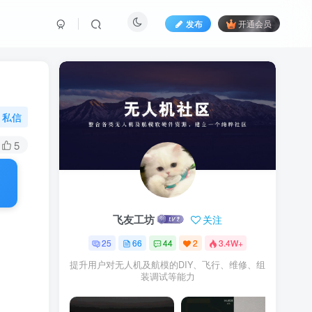
发布
开通会员
私信
5
飞友工坊
关注
25
66
44
2
3.4W+
提升用户对无人机及航模的DIY、飞行、维修、组
装调试等能力